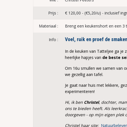
Prijs :
€ 120,00 - (€5,20/u) - inclusief in
Materiaal :
Breng een keukenshort en een 3 
Voel, ruik en proef de smake
Info :
In de keuken van Tatteljee ga je
heerlijke hapjes van
de beste se
Om 16u smullen we samen van ons
we gezellig aan tafel.
Je gaat naar huis met lekkere, g
experimenteren!
Hi, ik ben
Christel
, dochter, mam
ons te bieden heeft. Als leerkra
doorgeven - op mijn eigen plek 
Christel haar site:
Natuurbeleve