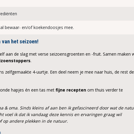
grediënten
tal bewaar- en/of koekendoosjes mee.
n van het seizoen!
 zelf aan de slag met verse seizoensgroenten en -fruit. Samen maken 
izoenstoppers
.
 zelfgemaakte 4-uurtje. Een deel neem je mee naar huis, de rest de
ezonde hapjes én een tas met
fijne recepten
om thuis verder te
a & oma. Sinds kleins af aan ben ik gefascineerd door wat de nat
cht voel ik dat ik vandaag deze kennis en ervaringen graag wil
of op andere plekken in de natuur.
n