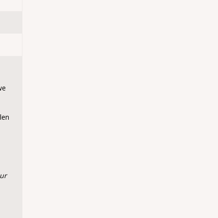
we
len
uur