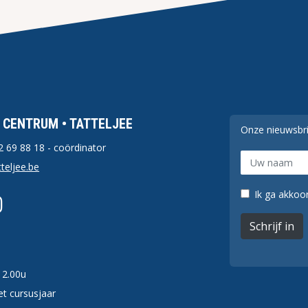
F CENTRUM • TATTELJEE
Onze nieuwsbr
2 69 88 18
- coördinator
teljee.be
Ik ga akkoor
Schrijf in
12.00u
t cursusjaar