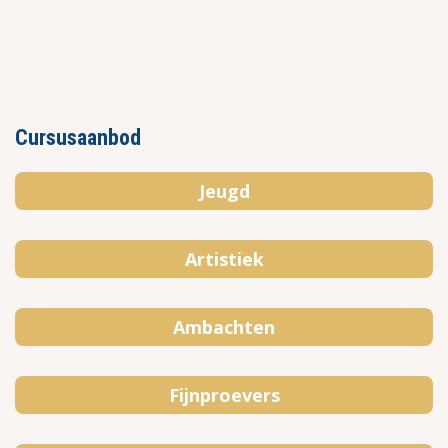
Cursusaanbod
Jeugd
Artistiek
Ambachten
Fijnproevers