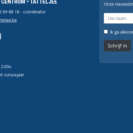
F CENTRUM • TATTELJEE
Onze nieuwsbr
2 69 88 18
- coördinator
teljee.be
Ik ga akkoor
Schrijf in
12.00u
t cursusjaar