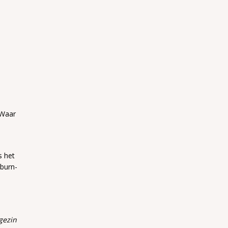
 Waar
s het
burn-
gezin