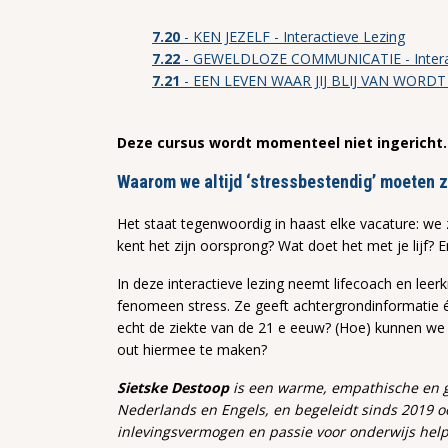
7.20
- KEN JEZELF - Interactieve Lezing
7.22
- GEWELDLOZE COMMUNICATIE - Interac
7.21
- EEN LEVEN WAAR JIJ BLIJ VAN WORDT - 
Deze cursus wordt momenteel niet ingericht.
Waarom we altijd ‘stressbestendig’ moeten z
Het staat tegenwoordig in haast elke vacature: we
kent het zijn oorsprong? Wat doet het met je lijf? 
In deze interactieve lezing neemt lifecoach en le
fenomeen stress. Ze geeft achtergrondinformatie én 
echt de ziekte van de 21 e eeuw? (Hoe) kunnen we
out hiermee te maken?
Sietske Destoop
is een warme, empathische en ge
Nederlands en Engels, en begeleidt sinds 2019 oo
inlevingsvermogen en passie voor onderwijs help