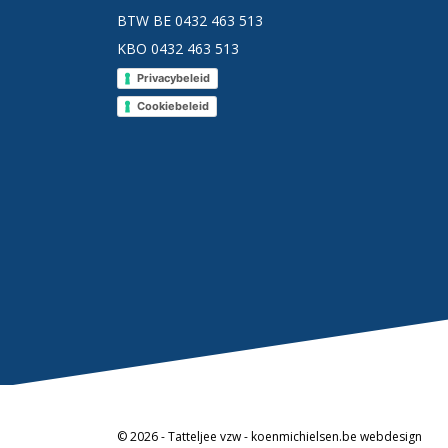
BTW BE 0432 463 513
KBO 0432 463 513
Privacybeleid
Cookiebeleid
© 2026 - Tatteljee vzw -
koenmichielsen.be webdesign