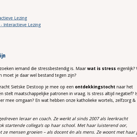
tieve Lezing
Interactieve Lezing
ijn
 zoeken iemand die stressbestendig is. Maar
wat is stress
eigenlijk?
En moet je daar wel bestand tegen zijn?
erkracht Sietske Destoop je mee op een
ontdekkingstocht
naar het
stelt maatschappelijke patronen in vraag. Is stress altijd negatief? I
 er mee omgaan? En wat hebben onze katholieke wortels, zelfzorg & 
dreven leraar en coach. Ze werkt al sinds 2007 als leerkracht
k startende collega’s op haar school. Met haar luisterend oor,
t ze mensen groeien – als docent én als mens. Ze woont met haar 