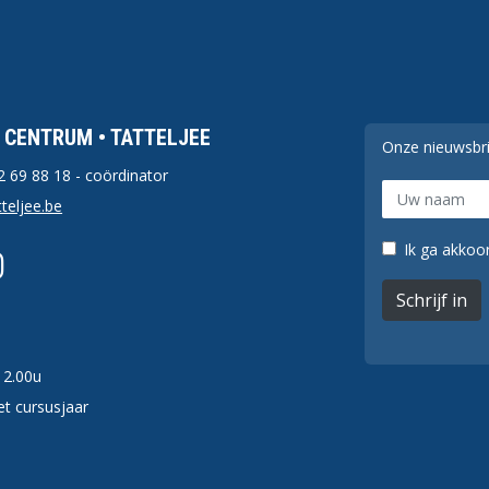
F CENTRUM • TATTELJEE
Onze nieuwsbr
2 69 88 18
- coördinator
teljee.be
Ik ga akkoor
Schrijf in
12.00u
t cursusjaar